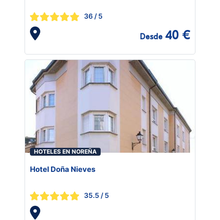
36
/ 5
40 €
Desde
HOTELES EN NOREÑA
Hotel Doña Nieves
35.5
/ 5