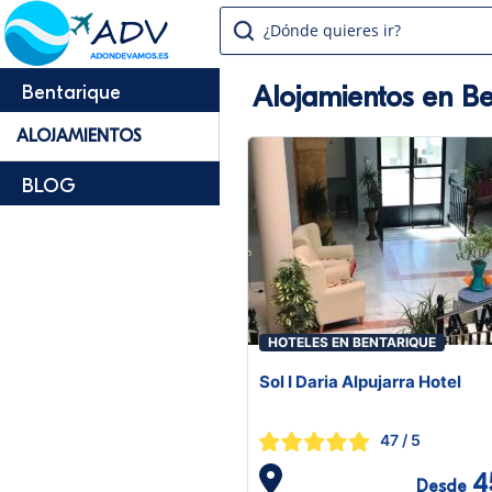
¿Dónde quieres ir?
Alojamientos en Be
Bentarique
ALOJAMIENTOS
BLOG
HOTELES EN BENTARIQUE
Sol I Daria Alpujarra Hotel
47
/ 5
4
Desde