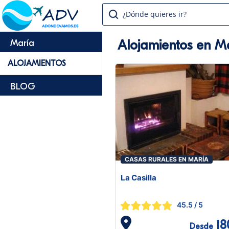
¿Dónde quieres ir?
Alojamientos en M
María
ALOJAMIENTOS
BLOG
CASAS RURALES EN MARÍA
La Casilla
45.5
/ 5
18
Desde