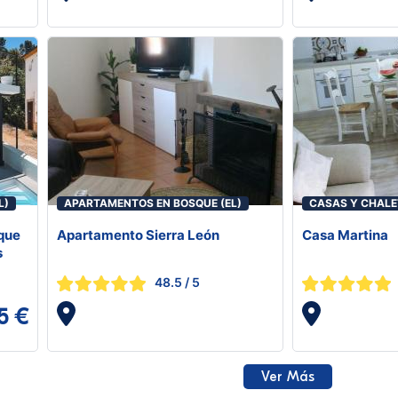
L)
APARTAMENTOS EN BOSQUE (EL)
CASAS Y CHALET
sque
Apartamento Sierra León
Casa Martina
s
48.5
/ 5
5 €
Ver Más