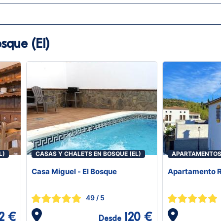
sque (El)
L)
CASAS Y CHALETS EN BOSQUE (EL)
APARTAMENTOS 
Casa Miguel - El Bosque
Apartamento R
49
/ 5
2 €
120 €
Desde