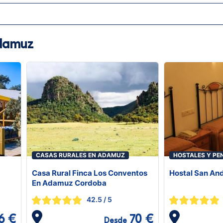
Adamuz
CASAS RURALES EN ADAMUZ
HOSTALES Y PE
Casa Rural Finca Los Conventos
Hostal San An
En Adamuz Cordoba
42.5
/ 5
6 €
70 €
Desde