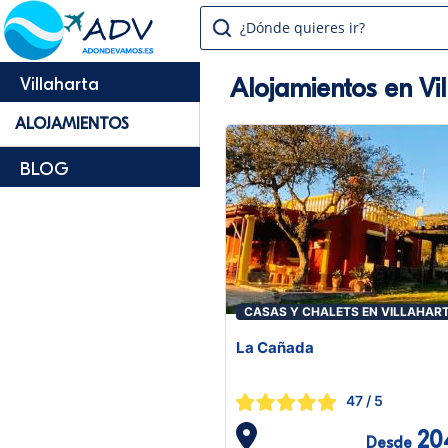
¿Dónde quieres ir?
Alojamientos en Vi
Villaharta
ALOJAMIENTOS
BLOG
CASAS Y CHALETS EN VILLAHAR
La Cañada
47
/ 5
20
Desde