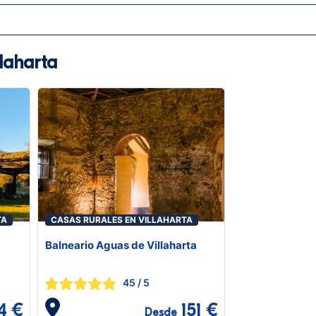
llaharta
TA
CASAS RURALES EN VILLAHARTA
Balneario Aguas de Villaharta
45
/ 5
4 €
151 €
Desde