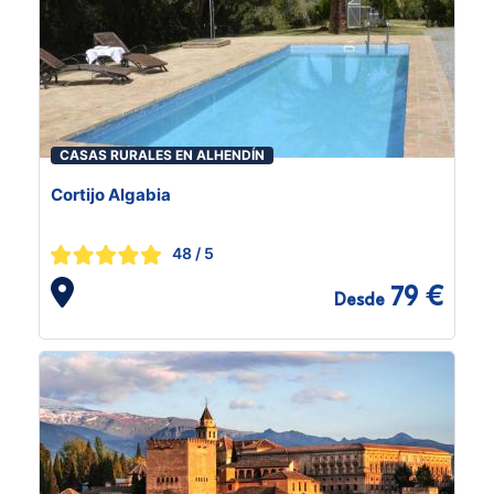
CASAS RURALES EN ALHENDÍN
Cortijo Algabia
48
/ 5
79 €
Desde