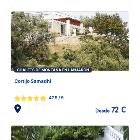
CHALETS DE MONTAÑA EN LANJARÓN
Cortijo Samadhi
47.5
/ 5
72 €
Desde