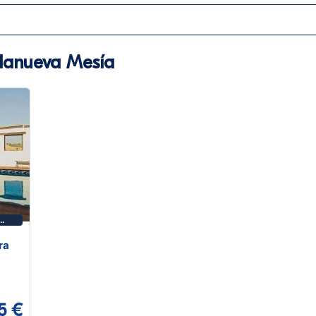
llanueva Mesía
ra
5 €