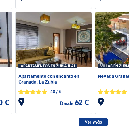
APARTAMENTOS EN ZUBIA (LA)
VILLAS EN ZUBIA
Apartamento con encanto en
Nevada Granad
Granada, La Zubia
48
/ 5
0 €
62 €
Desde
Ver Más