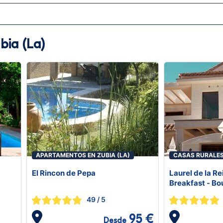
bia (La)
APARTAMENTOS EN ZUBIA (LA)
CASAS RURALES 
El Rincon de Pepa
Laurel de la R
Breakfast - Bo
49
/ 5
95 €
Desde