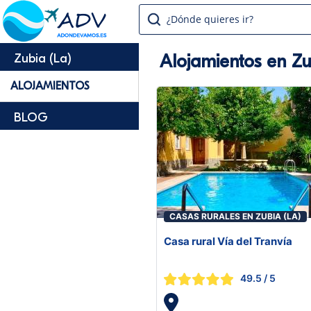
¿Dónde quieres ir?
Alojamientos en Zu
Zubia (La)
ALOJAMIENTOS
BLOG
CASAS RURALES EN ZUBIA (LA)
Casa rural Vía del Tranvía
49.5
/ 5