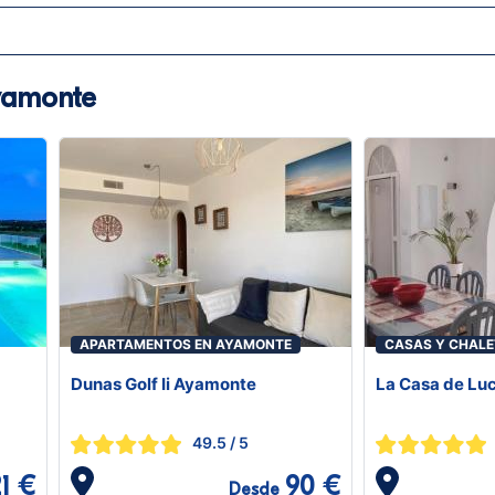
yamonte
APARTAMENTOS EN AYAMONTE
CASAS Y CHALE
Dunas Golf Ii Ayamonte
La Casa de Luc
49.5
/ 5
1 €
90 €
Desde