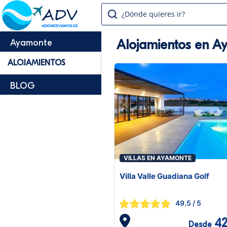
¿Dónde quieres ir?
Alojamientos en A
Ayamonte
ALOJAMIENTOS
BLOG
VILLAS EN AYAMONTE
Villa Valle Guadiana Golf
49.5
/ 5
42
Desde