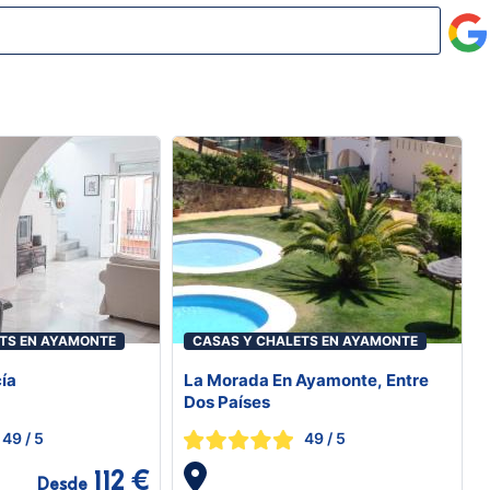
TS EN AYAMONTE
CASAS Y CHALETS EN AYAMONTE
ía
La Morada En Ayamonte, Entre
Dos Países
49
/ 5
49
/ 5
112 €
Desde