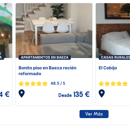
A
APARTAMENTOS EN BAEZA
CASAS RURALES
Bonito piso en Baeza recién
El Cobijo
reformado
48.5
/ 5
4 €
135 €
Desde
Ver Más