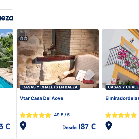
aeza
CASAS Y CHALETS EN BAEZA
CASAS Y CHALE
Vtar Casa Del Aove
Elmiradordela
49.5
/ 5
5 €
187 €
Desde