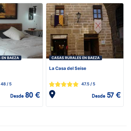
 EN BAEZA
CASAS RURALES EN BAEZA
La Casa del Seise
48
/ 5
47.5
/ 5
80 €
57 €
Desde
Desde