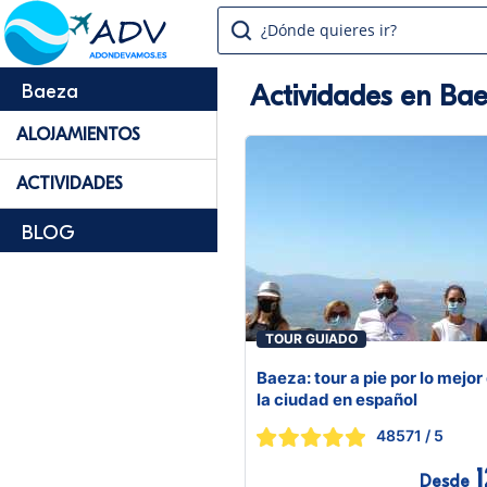
¿Dónde quieres ir?
Actividades en Ba
Baeza
ALOJAMIENTOS
ACTIVIDADES
BLOG
TOUR GUIADO
Baeza: tour a pie por lo mejor
la ciudad en español
48571
/ 5
1
Desde