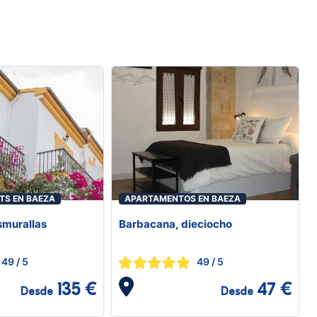
TS EN BAEZA
APARTAMENTOS EN BAEZA
smurallas
Barbacana, dieciocho
49
/ 5
49
/ 5
135 €
47 €
Desde
Desde