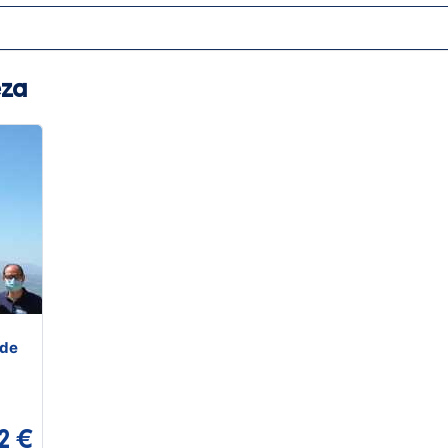
eza
 de
2 €