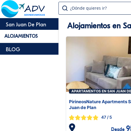
¿Dónde quieres ir?
Alojamientos en S
San Juan De Plan
ALOJAMIENTOS
BLOG
APARTAMENTOS EN SAN JUAN D
PLAN
PirineosNature Apartments 
Juan de Plan
47
/ 5
9
Desde