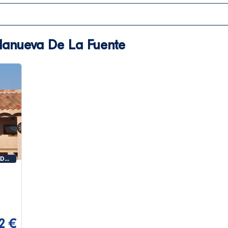
llanueva De La Fuente
 DE
2 €