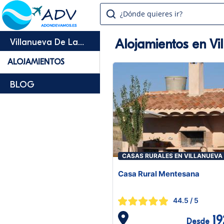
¿Dónde quieres ir?
Alojamientos en Vi
Villanueva De La
Fuente
ALOJAMIENTOS
BLOG
CASAS RURALES EN VILLANUEVA
LA FUENTE
Casa Rural Mentesana
44.5
/ 5
19
Desde