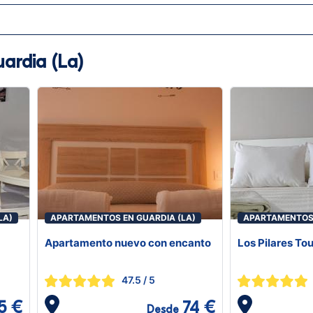
ardia (La)
LA)
APARTAMENTOS EN GUARDIA (LA)
APARTAMENTOS 
Apartamento nuevo con encanto
Los Pilares To
47.5
/ 5
5 €
74 €
Desde