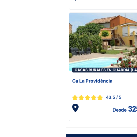
CASAS RURALES EN GUARDIA (LA
Ca La Providència
43.5
/ 5
32
Desde