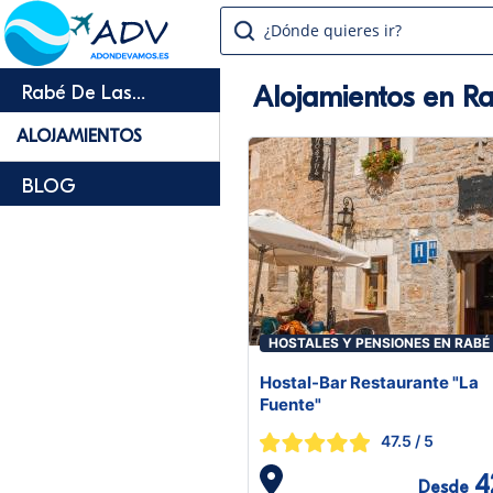
¿Dónde quieres ir?
Alojamientos en R
Rabé De Las
Calzadas
ALOJAMIENTOS
BLOG
HOSTALES Y PENSIONES EN RABÉ
LAS CALZADAS
Hostal-Bar Restaurante "La
Fuente"
47.5
/ 5
4
Desde