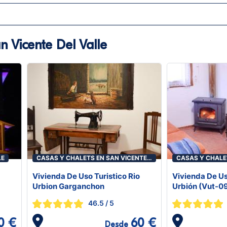
n Vicente Del Valle
LE
CASAS Y CHALETS EN SAN VICENTE
CASAS Y CHALE
DEL VALLE
DEL VALLE
Vivienda De Uso Turistico Rio
Vivienda De Us
Urbion Garganchon
Urbión (Vut-0
46.5
/ 5
0 €
60 €
Desde