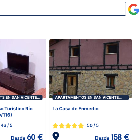
TS EN SAN VICENTE
APARTAMENTOS EN SAN VICENTE
DEL VALLE
o Turistico Río
La Casa de Enmedio
9/116)
46
/ 5
50
/ 5
60 €
158 €
Desde
Desde