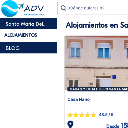
¿Dónde quieres ir?
Alojamientos en S
Santa María Del
Páramo
ALOJAMIENTOS
BLOG
CASAS Y CHALETS EN SANTA MA
DEL PÁRAMO
Casa Nano
48.5
/ 5
15
Desde