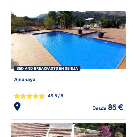
BED AND BREAKFASTS EN SENIJA
Amanaya
48.5
/ 5
85 €
Desde