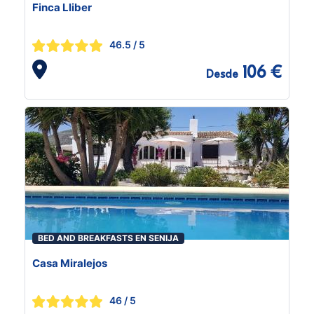
Finca Lliber
46.5
/ 5
106 €
Desde
BED AND BREAKFASTS EN SENIJA
Casa Miralejos
46
/ 5