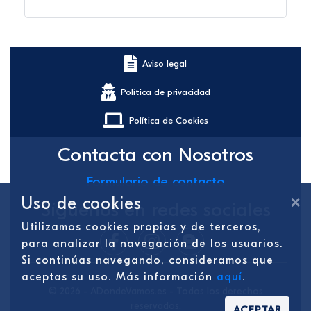
Aviso legal
Política de privacidad
Política de Cookies
Contacta con Nosotros
Formulario de contacto
×
Uso de cookies
Síguenos en redes sociales
Utilizamos cookies propias y de terceros,
para analizar la navegación de los usuarios.
Si continúas navegando, consideramos que
aceptas su uso. Más información
aquí
.
© 2026 - ADondeVamos.es - Todos los derechos
reservados.
ACEPTAR