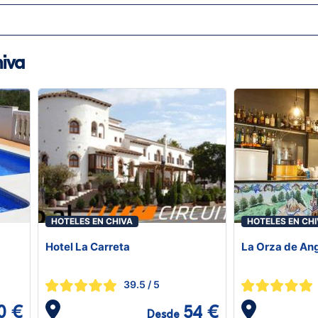
iva
HOTELES EN CHIVA
HOTELES EN CH
Hotel La Carreta
La Orza de An
39.5
/ 5
0 €
54 €
Desde