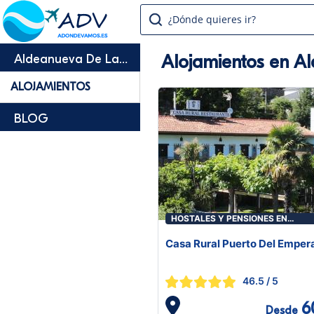
¿Dónde quieres ir?
Alojamientos en A
Aldeanueva De La
Vera
ALOJAMIENTOS
BLOG
HOSTALES Y PENSIONES EN
ALDEANUEVA DE LA VERA
Casa Rural Puerto Del Emper
46.5
/ 5
6
Desde