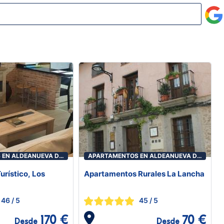
 EN ALDEANUEVA DE
APARTAMENTOS EN ALDEANUEVA DE
LA VERA
rístico, Los
Apartamentos Rurales La Lancha
46
/ 5
45
/ 5
170 €
70 €
Desde
Desde