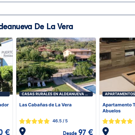
ldeanueva De La Vera
CASAS RURALES EN ALDEANUEVA DE
APARTAMENTOS
LA VERA
LA VERA
ador
Las Cabañas de La Vera
Apartamento Tu
Abuelos
46.5
/ 5
0 €
97 €
Desde