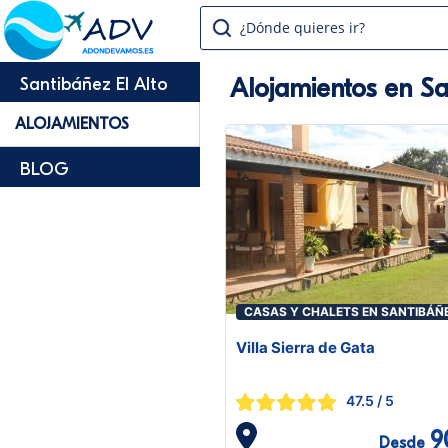
¿Dónde quieres ir?
Alojamientos en Sa
Santibáñez El Alto
ALOJAMIENTOS
BLOG
CASAS Y CHALETS EN SANTIBÁÑ
EL ALTO
Villa Sierra de Gata
47.5
/ 5
9
Desde