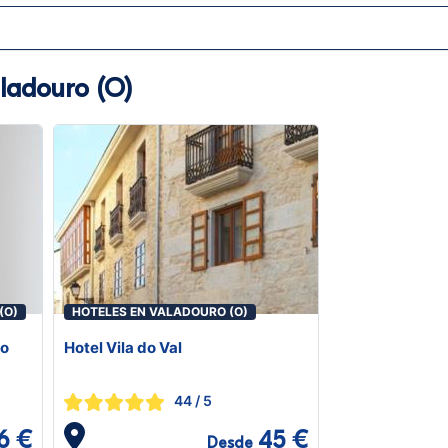
ladouro (O)
(O)
HOTELES EN VALADOURO (O)
ro
Hotel Vila do Val
44
/ 5
6 €
45 €
Desde