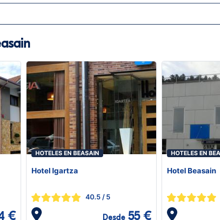
easain
HOTELES EN BEASAIN
HOTELES EN BE
Hotel Igartza
Hotel Beasain
40.5
/ 5
4 €
55 €
Desde