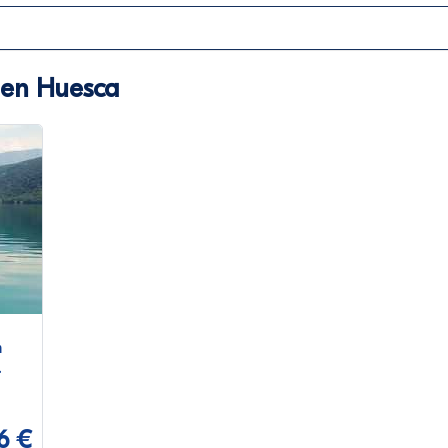
 en Huesca
n
6 €