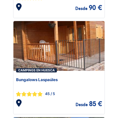
90 €
Desde
CAMPINGS EN HUESCA
Bungalows Laspaúles
45
/ 5
85 €
Desde