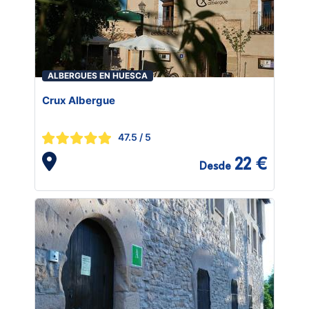
ALBERGUES EN HUESCA
Crux Albergue
47.5
/ 5
22 €
Desde