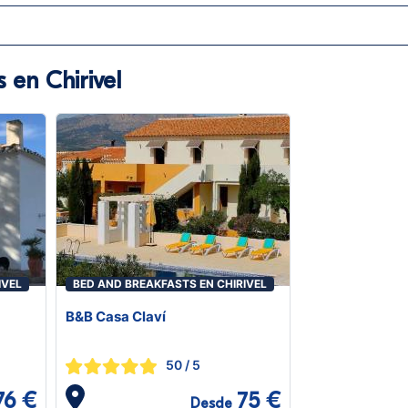
 en Chirivel
IVEL
BED AND BREAKFASTS EN CHIRIVEL
B&B Casa Claví
50
/ 5
76 €
75 €
Desde