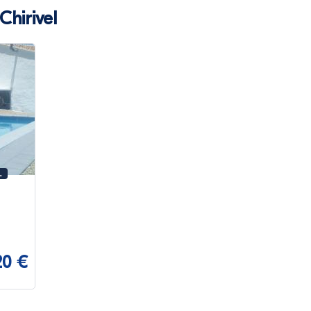
Chirivel
L
20 €