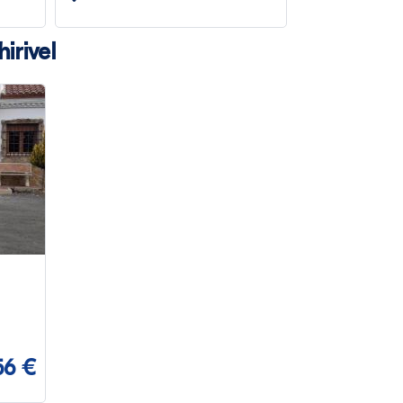
irivel
56 €