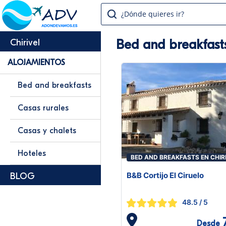
¿Dónde quieres ir?
Bed and breakfasts
Chirivel
ALOJAMIENTOS
Bed and breakfasts
Casas rurales
Casas y chalets
Hoteles
BED AND BREAKFASTS EN CHIR
B&B Cortijo El Ciruelo
BLOG
48.5
/ 5
Desde