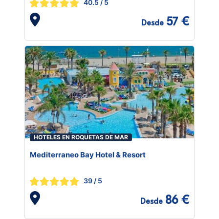
40.5
/ 5
57 €
Desde
HOTELES EN ROQUETAS DE MAR
Mediterraneo Bay Hotel & Resort
39
/ 5
86 €
Desde