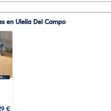
es en Uleila Del Campo
EILA
29 €