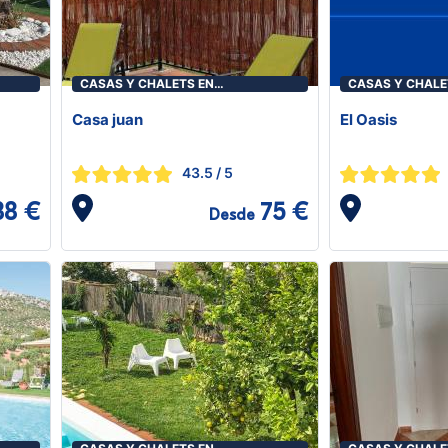
CASAS Y CHALETS EN
CASAS Y CHALE
ALGODONALES
ALGODONALES
Casa juan
El Oasis
43.5
/ 5
88 €
75 €
Desde