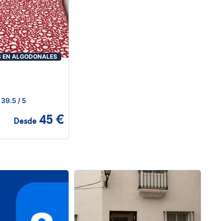
S EN ALGODONALES
39.5
/ 5
45 €
Desde