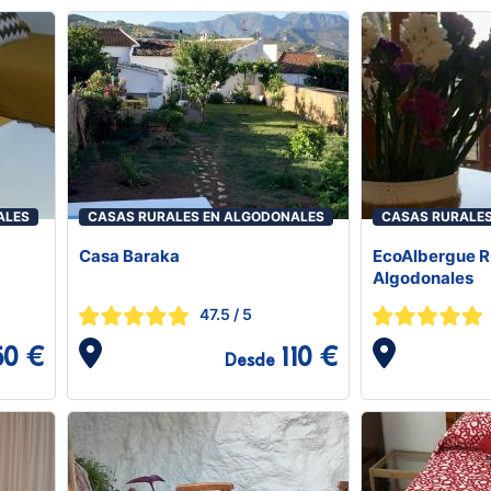
ALES
CASAS RURALES EN ALGODONALES
CASAS RURALE
Casa Baraka
EcoAlbergue R
Algodonales
47.5
/ 5
50 €
110 €
Desde