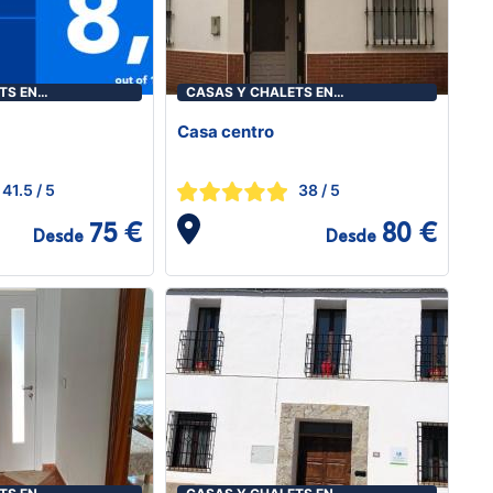
TS EN
CASAS Y CHALETS EN
ALGODONALES
Casa centro
41.5
/ 5
38
/ 5
75 €
80 €
Desde
Desde