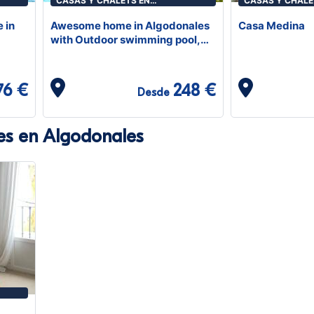
CASAS Y CHALETS EN
CASAS Y CHALE
ALGODONALES
ALGODONALES
 in
Awesome home in Algodonales
Casa Medina
with Outdoor swimming pool,
WiFi and 2 Bedrooms
76 €
248 €
Desde
es en Algodonales