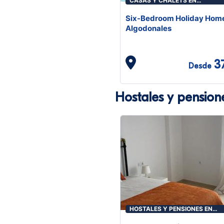
CASAS Y CHALETS EN
ALGODONALES
Six-Bedroom Holiday Home
Algodonales
3
Desde
Hostales y pension
HOSTALES Y PENSIONES EN
ALGODONALES