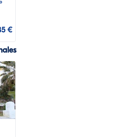
o
35 €
nales