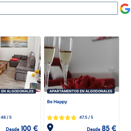
 EN ALGODONALES
APARTAMENTOS EN ALGODONALES
Be Happy
48
/ 5
47.5
/ 5
100 €
85 €
Desde
Desde