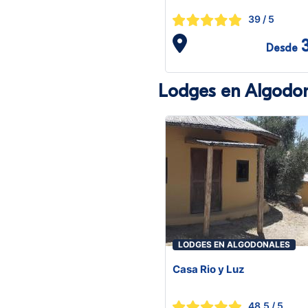
39
/ 5
Desde
Lodges en Algodon
LODGES EN ALGODONALES
Casa Rio y Luz
48.5
/ 5