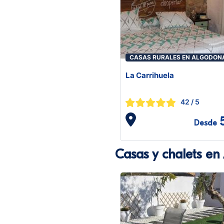
CASAS RURALES EN ALGODON
La Carrihuela
42
/ 5
Desde
Casas y chalets en