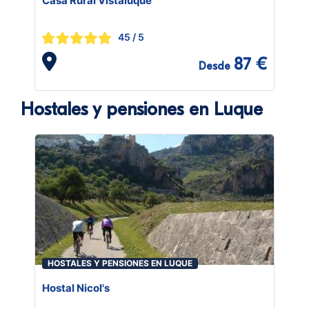
Casa Rural Vistaluque
45
/ 5
87 €
Desde
Hostales y pensiones en Luque
HOSTALES Y PENSIONES EN LUQUE
Hostal Nicol's