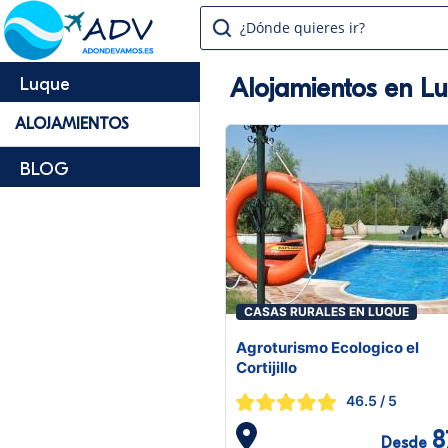
¿Dónde quieres ir?
Alojamientos en L
Luque
ALOJAMIENTOS
BLOG
CASAS RURALES EN LUQUE
Agroturismo Ecologico el
Cortijillo
46.5
/ 5
8
Desde