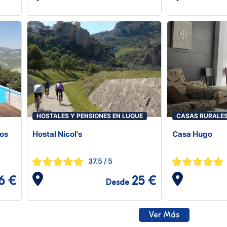
HOSTALES Y PENSIONES EN LUQUE
CASAS RURALES
tos
Hostal Nicol's
Casa Hugo
37.5
/ 5
6 €
25 €
Desde
Ver Más