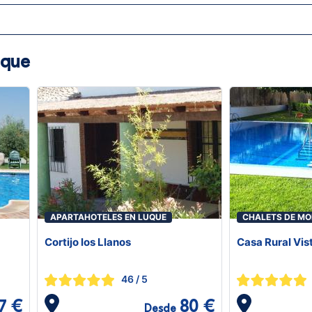
uque
APARTAHOTELES EN LUQUE
CHALETS DE MO
Cortijo los Llanos
Casa Rural Vis
46
/ 5
7 €
80 €
Desde