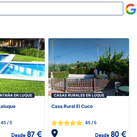
NTAÑA EN LUQUE
CASAS RURALES EN LUQUE
taluque
Casa Rural El Cuco
45
/ 5
45
/ 5
87 €
80 €
Desde
Desde