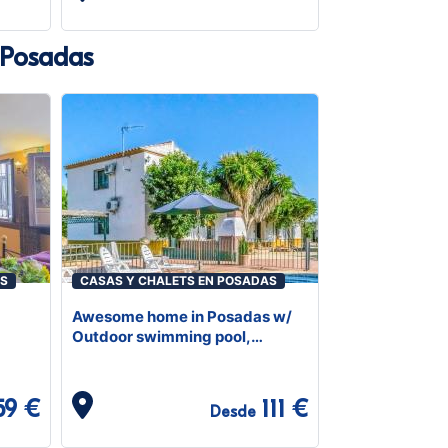
 Posadas
AS
CASAS Y CHALETS EN POSADAS
Awesome home in Posadas w/
Outdoor swimming pool,
Outdoor swimming pool and 5
Bedrooms
59 €
111 €
Desde