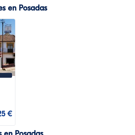
es en Posadas
25 €
s en Posadas