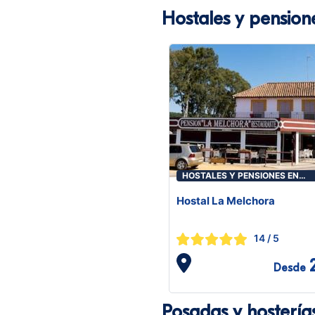
Hostales y pension
HOSTALES Y PENSIONES EN
POSADAS
Hostal La Melchora
14
/ 5
Desde
Posadas y hostería