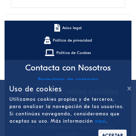
Aviso legal
Política de privacidad
Política de Cookies
Contacta con Nosotros
Formulario de contacto
×
Uso de cookies
Síguenos en redes sociales
Utilizamos cookies propias y de terceros,
para analizar la navegación de los usuarios.
Si continúas navegando, consideramos que
aceptas su uso. Más información
aquí
.
© 2026 - ADondeVamos.es - Todos los derechos
reservados.
ACEPTAR