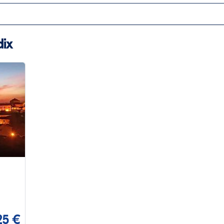
ix
25 €