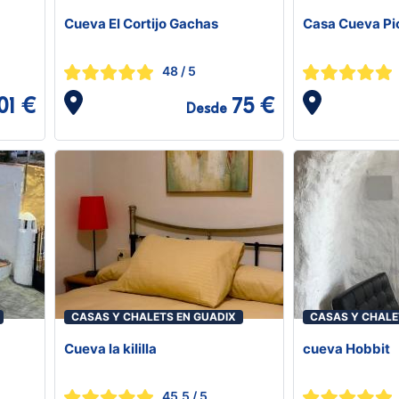
Cueva El Cortijo Gachas
Casa Cueva Pi
48
/ 5
01 €
75 €
Desde
CASAS Y CHALETS EN GUADIX
CASAS Y CHALE
Cueva la kililla
cueva Hobbit
45.5
/ 5