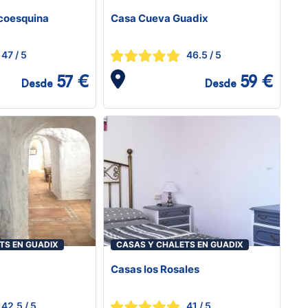
coesquina
Casa Cueva Guadix
47
/ 5
46.5
/ 5
57 €
59 €
Desde
Desde
TS EN GUADIX
CASAS Y CHALETS EN GUADIX
Casas los Rosales
42.5
/ 5
41
/ 5