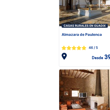
CASAS RURALES EN GUADIX
Almazara de Paulenca
46
/ 5
3
Desde