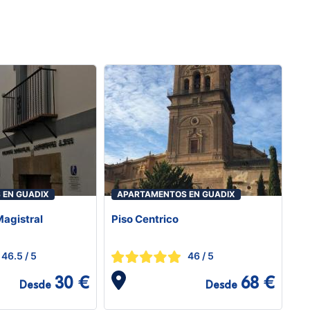
 EN GUADIX
APARTAMENTOS EN GUADIX
agistral
Piso Centrico
46.5
/ 5
46
/ 5
30 €
68 €
Desde
Desde