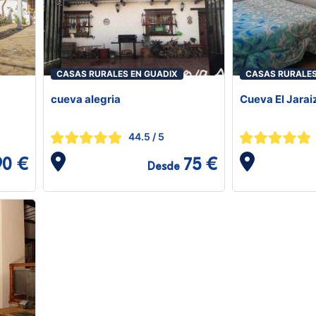
CASAS RURALES EN GUADIX
CASAS RURALES
cueva alegria
Cueva El Jarai
44.5
/ 5
90 €
75 €
Desde