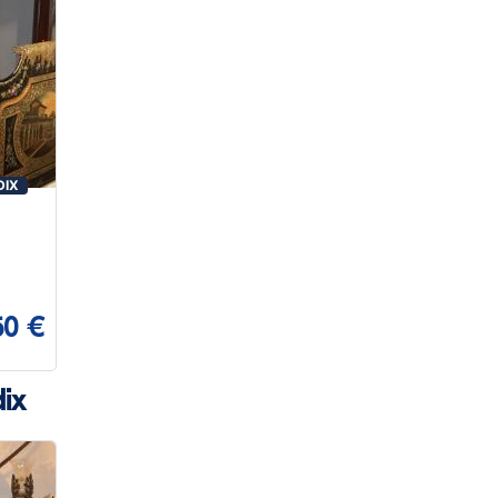
DIX
50 €
ix