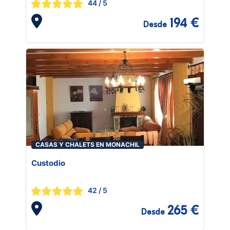
44
/ 5
194 €
Desde
CASAS Y CHALETS EN MONACHIL
Custodio
42
/ 5
265 €
Desde