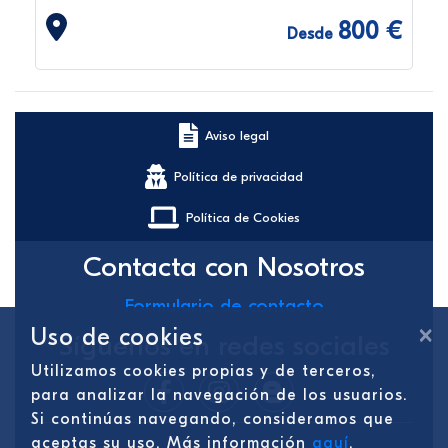
800 €
Desde
Aviso legal
Política de privacidad
Política de Cookies
Contacta con Nosotros
Formulario de contacto
×
Uso de cookies
Síguenos en redes sociales
Utilizamos cookies propias y de terceros,
para analizar la navegación de los usuarios.
Si continúas navegando, consideramos que
aceptas su uso. Más información
aquí
.