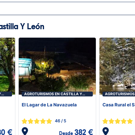
stilla Y León
Y
AGROTURISMOS EN CASTILLA Y
AGROTURISMOS 
LEÓN
LEÓN
El Lagar de La Navazuela
Casa Rural el 
46
/ 5
80 €
382 €
Desde