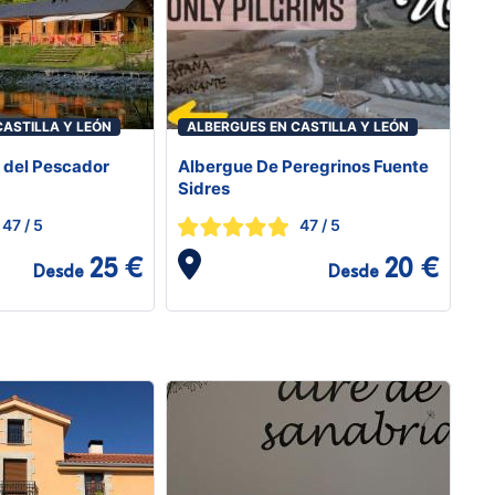
CASTILLA Y LEÓN
ALBERGUES EN CASTILLA Y LEÓN
 del Pescador
Albergue De Peregrinos Fuente
Sidres
47
/ 5
47
/ 5
25 €
20 €
Desde
Desde