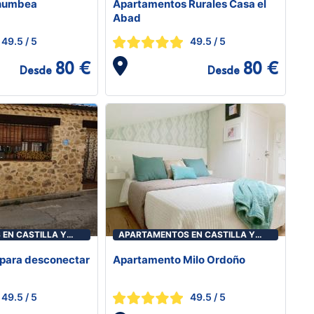
Chumbea
Apartamentos Rurales Casa el
Abad
49.5
/ 5
49.5
/ 5
80 €
80 €
Desde
Desde
EN CASTILLA Y
APARTAMENTOS EN CASTILLA Y
LEÓN
 para desconectar
Apartamento Milo Ordoño
49.5
/ 5
49.5
/ 5