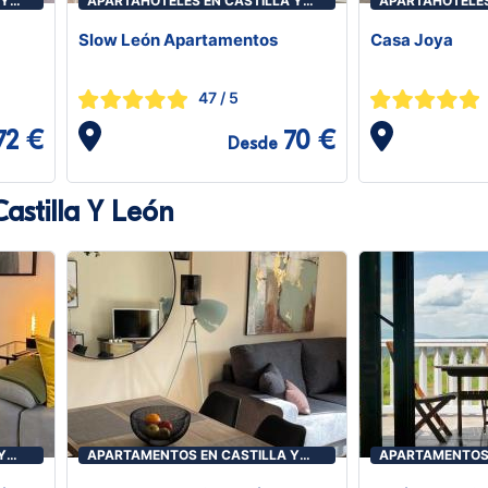
 Y
APARTAHOTELES EN CASTILLA Y
APARTAHOTELES
LEÓN
LEÓN
Slow León Apartamentos
Casa Joya
47
/ 5
72 €
70 €
Desde
astilla Y León
Y
APARTAMENTOS EN CASTILLA Y
APARTAMENTOS 
LEÓN
LEÓN