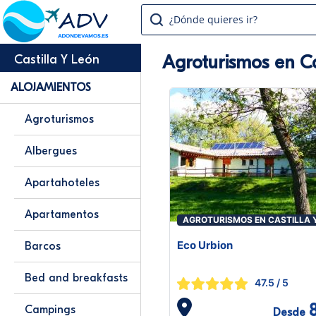
¿Dónde quieres ir?
Agroturismos en Ca
Castilla Y León
ALOJAMIENTOS
Agroturismos
Albergues
Apartahoteles
Apartamentos
AGROTURISMOS EN CASTILLA 
LEÓN
Eco Urbion
Barcos
Bed and breakfasts
47.5
/ 5
Campings
Desde