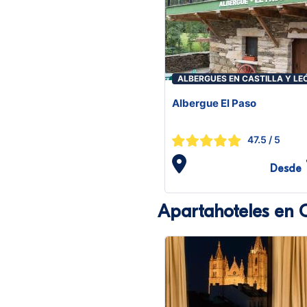
ALBERGUES EN CASTILLA Y LE
Albergue El Paso
47.5
/ 5
Desde
Apartahoteles en C