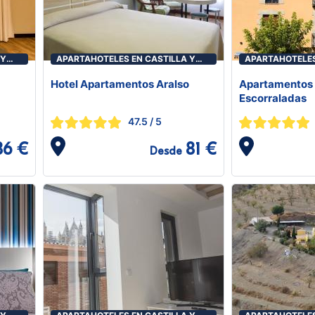
 Y
APARTAHOTELES EN CASTILLA Y
APARTAHOTELES
LEÓN
LEÓN
Hotel Apartamentos Aralso
Apartamentos 
Escorraladas
47.5
/ 5
86 €
81 €
Desde