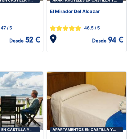
 EN CASTILLA Y
APARTAHOTELES EN CASTILLA Y
LEÓN
El Mirador Del Alcazar
47
/ 5
46.5
/ 5
52 €
94 €
Desde
Desde
EN CASTILLA Y
APARTAMENTOS EN CASTILLA Y
LEÓN