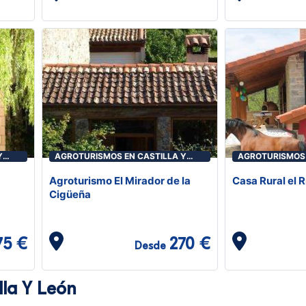
Y
AGROTURISMOS EN CASTILLA Y
AGROTURISMOS 
LEÓN
LEÓN
Agroturismo El Mirador de la
Casa Rural el 
Cigüeña
75 €
270 €
Desde
lla Y León