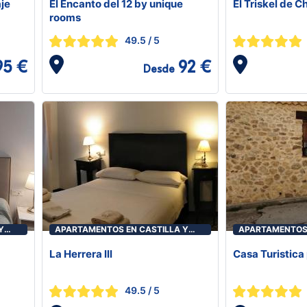
je
El Encanto del 12 by unique
El Triskel de 
rooms
49.5
/ 5
95 €
92 €
Desde
Y
APARTAMENTOS EN CASTILLA Y
APARTAMENTOS 
LEÓN
LEÓN
La Herrera lll
Casa Turistica
49.5
/ 5