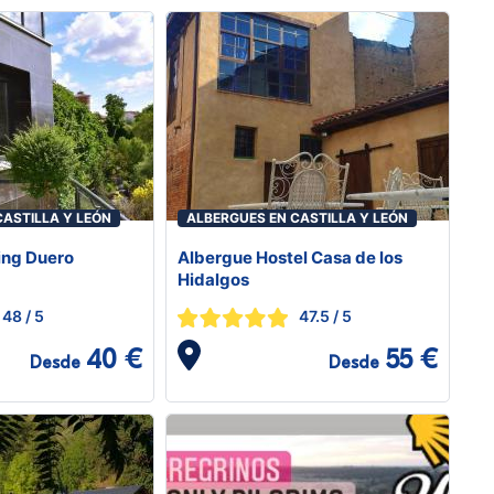
CASTILLA Y LEÓN
ALBERGUES EN CASTILLA Y LEÓN
ing Duero
Albergue Hostel Casa de los
Hidalgos
48
/ 5
47.5
/ 5
40 €
55 €
Desde
Desde