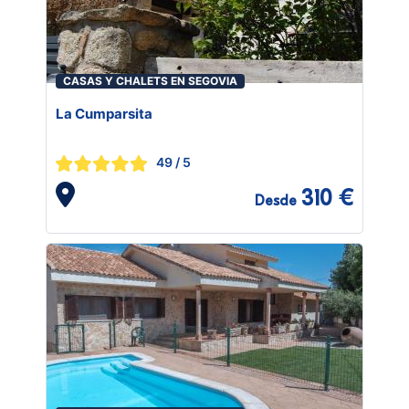
CASAS Y CHALETS EN SEGOVIA
La Cumparsita
49
/ 5
310 €
Desde