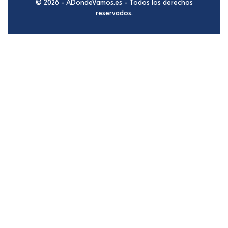
© 2026 - ADondeVamos.es - Todos los derechos
reservados.