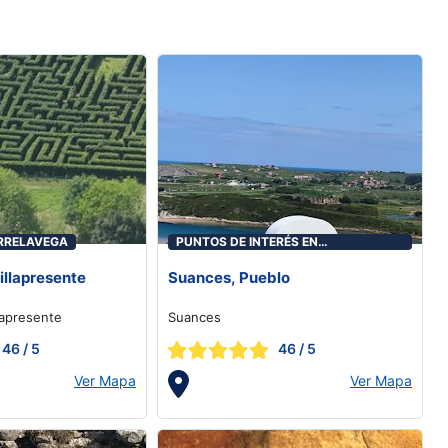
RRELAVEGA
PUNTOS DE INTERÉS EN
TORRELAVEGA
illapresente
Suances, Pueblo
llapresente
Suances
46
/ 5
46
/ 5
Ver Mapa
Ver Mapa