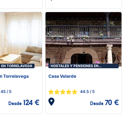
 EN TORRELAVEGA
HOSTALES Y PENSIONES EN
TORRELAVEGA
en Torrelavega
Casa Velarde
45
/ 5
44.5
/ 5
124 €
70 €
Desde
Desde