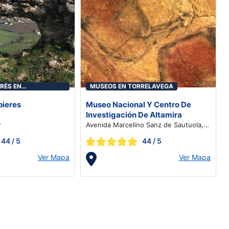
RÉS EN
MUSEOS EN TORRELAVEGA
pieres
Museo Nacional Y Centro De
Investigación De Altamira
r
Avenida Marcelino Sanz de Sautuola,
s/n, Santillana del Mar
44
/ 5
44
/ 5
Ver Mapa
Ver Mapa