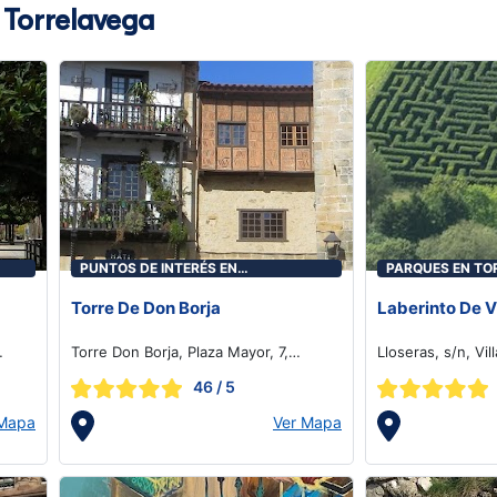
n Torrelavega
PUNTOS DE INTERÉS EN
PARQUES EN TO
TORRELAVEGA
Torre De Don Borja
Laberinto De V
Torre Don Borja, Plaza Mayor, 7,
Lloseras, s/n, Vi
Santillana del Mar
46
/ 5
 Mapa
Ver Mapa