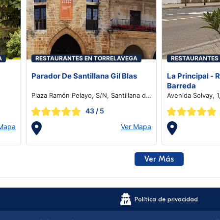
A
RESTAURANTES EN TORRELAVEGA
RESTAURANTES
Parador De Santillana Gil Blas
La Principal - 
Barreda
Plaza Ramón Pelayo, S/N, Santillana del
Avenida Solvay, 1
Mar
43
/ 5
 Mapa
Ver Mapa
Ver Más
Política de privacidad