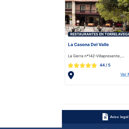
RESTAURANTES EN TORRELAVEG
La Casona Del Valle
La Gerra nº142-Villapresente,
Villapresente
44
/ 5
Ver
Aviso legal