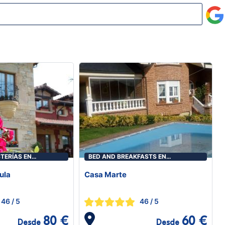
TERÍAS EN
BED AND BREAKFASTS EN
TORRELAVEGA
ula
Casa Marte
46
/ 5
46
/ 5
80 €
60 €
Desde
Desde