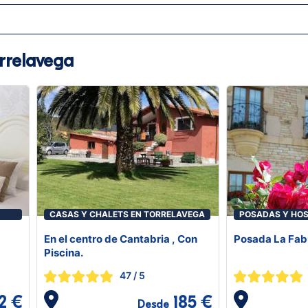
rrelavega
CASAS Y CHALETS EN TORRELAVEGA
POSADAS Y HOS
TORRELAVEGA
En el centro de Cantabria , Con
Posada La Fab
Piscina.
47
/ 5
2 €
185 €
Desde