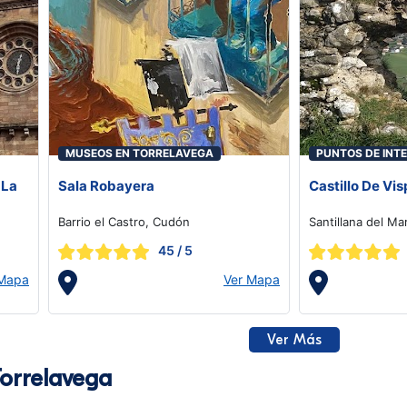
MUSEOS EN TORRELAVEGA
PUNTOS DE INTE
TORRELAVEGA
 La
Sala Robayera
Castillo De Vis
Barrio el Castro, Cudón
Santillana del Ma
45
/ 5
 Mapa
Ver Mapa
Ver Más
orrelavega