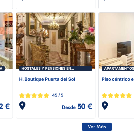
GA
HOSTALES Y PENSIONES EN
APARTAMENTOS
TORRELAVEGA
H. Boutique Puerta del Sol
Piso céntrico 
45
/ 5
2 €
50 €
Desde
Ver Más