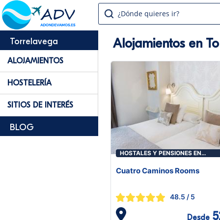
¿Dónde quieres ir?
Alojamientos en To
Torrelavega
ALOJAMIENTOS
HOSTELERÍA
SITIOS DE INTERÉS
BLOG
HOSTALES Y PENSIONES EN
TORRELAVEGA
Cuatro Caminos Rooms
48.5
/ 5
5
Desde