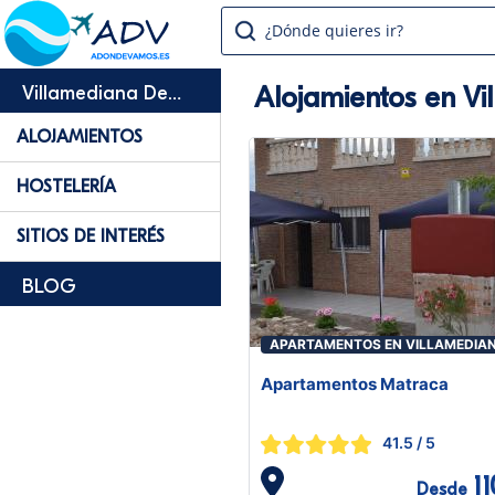
¿Dónde quieres ir?
Alojamientos en Vi
Villamediana De
Iregua
ALOJAMIENTOS
HOSTELERÍA
SITIOS DE INTERÉS
BLOG
APARTAMENTOS EN VILLAMEDIA
DE IREGUA
Apartamentos Matraca
41.5
/ 5
1
Desde