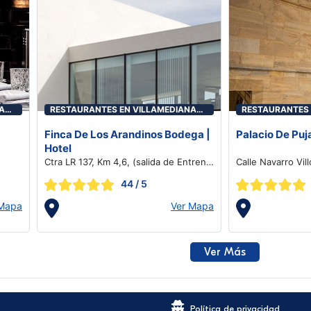
A
RESTAURANTES EN VILLAMEDIANA
RESTAURANTES 
DE IREGUA
DE IREGUA
Finca De Los Arandinos Bodega |
Palacio De Puj
Hotel
Ctra LR 137, Km 4,6, (salida de Entrena
Calle Navarro Vil
dirección a Nalda), Entrena
44
/ 5
 Mapa
Ver Mapa
Ver Más
Política de privacidad