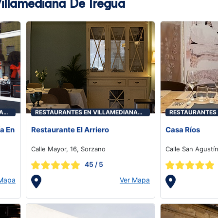
illamediana De Iregua
A
RESTAURANTES EN VILLAMEDIANA
RESTAURANTES 
DE IREGUA
DE IREGUA
a En
Restaurante El Arriero
Casa Ríos
Calle Mayor, 16, Sorzano
Calle San Agustí
45
/ 5
 Mapa
Ver Mapa