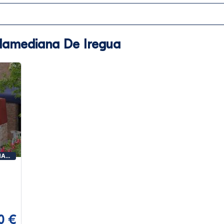
llamediana De Iregua
NA
10 €