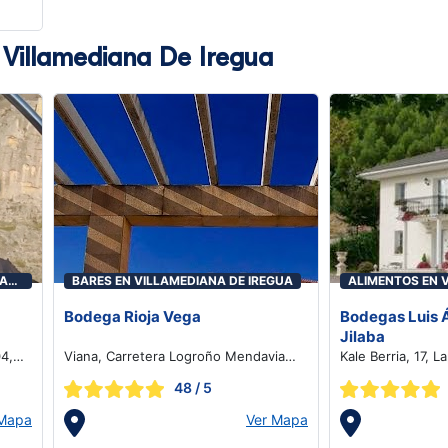
n Villamediana De Iregua
NA
BARES EN VILLAMEDIANA DE IREGUA
ALIMENTOS EN 
IREGUA
Bodega Rioja Vega
Bodegas Luis 
Jilaba
04,
Viana, Carretera Logroño Mendavia
Kale Berria, 17, 
km92
48
/ 5
 Mapa
Ver Mapa