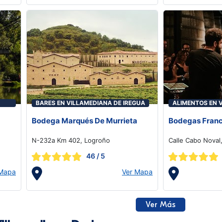
BARES EN VILLAMEDIANA DE IREGUA
ALIMENTOS EN 
IREGUA
Bodega Marqués De Murrieta
Bodegas Franc
N-232a Km 402, Logroño
Calle Cabo Noval
46
/ 5
 Mapa
Ver Mapa
Ver Más