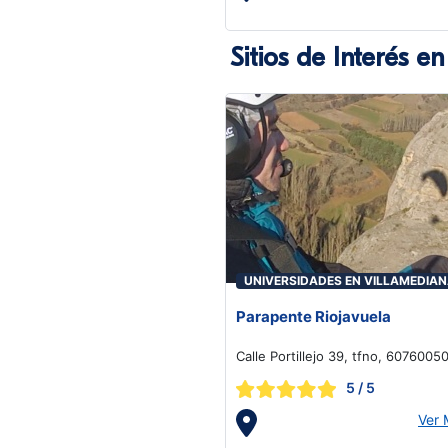
Sitios de Interés e
UNIVERSIDADES EN VILLAMEDIA
DE IREGUA
Parapente Riojavuela
Calle Portillejo 39, tfno, 6076005
Logroño
5
/ 5
Ver