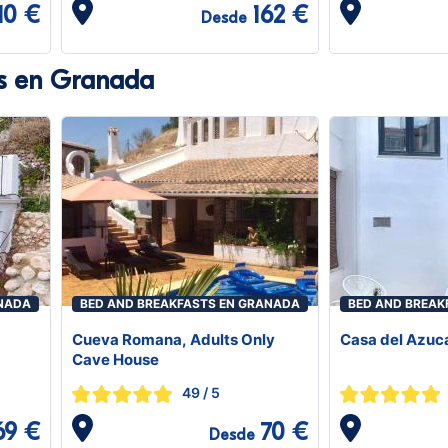
10 €
162 €
Desde
ts en Granada
ANADA
BED AND BREAKFASTS EN GRANADA
BED AND BREAK
Cueva Romana, Adults Only
Casa del Azuc
Cave House
49
/ 5
69 €
70 €
Desde