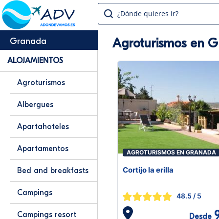
¿Dónde quieres ir?
Agroturismos en 
Granada
ALOJAMIENTOS
Agroturismos
Albergues
Apartahoteles
Apartamentos
AGROTURISMOS EN GRANADA
Cortijo la erilla
Bed and breakfasts
Campings
48.5
/ 5
Campings resort
Desde