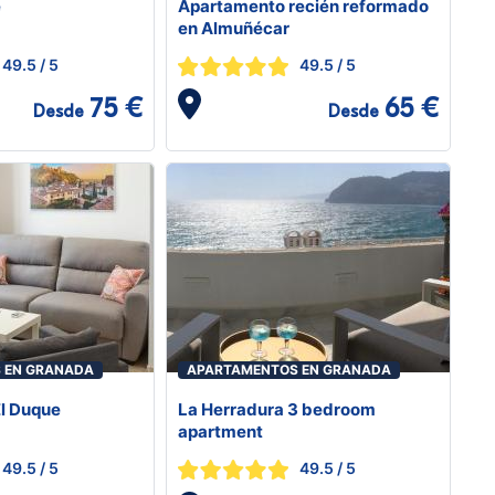
e
Apartamento recién reformado
en Almuñécar
49.5
/ 5
49.5
/ 5
75 €
65 €
Desde
Desde
 EN GRANADA
APARTAMENTOS EN GRANADA
l Duque
La Herradura 3 bedroom
apartment
49.5
/ 5
49.5
/ 5