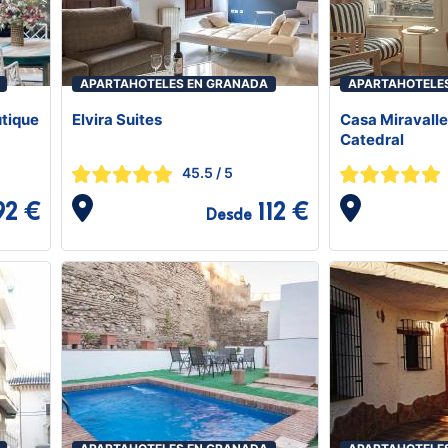
APARTAHOTELES EN GRANADA
APARTAHOTELE
utique
Elvira Suites
Casa Miravall
Catedral
45.5
/ 5
92 €
112 €
Desde