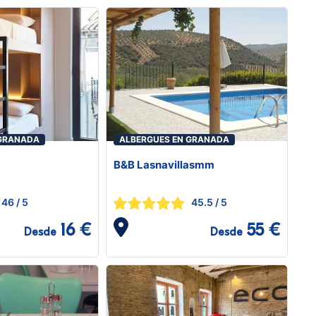
 GRANADA
ALBERGUES EN GRANADA
B&B Lasnavillasmm
46
/ 5
45.5
/ 5
16 €
55 €
Desde
Desde