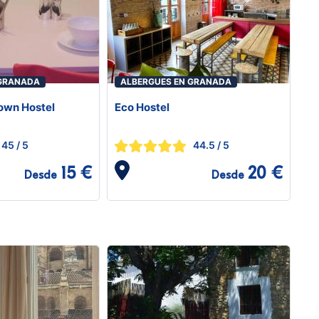
 GRANADA
ALBERGUES EN GRANADA
own Hostel
Eco Hostel
45
/ 5
44.5
/ 5
15 €
20 €
Desde
Desde