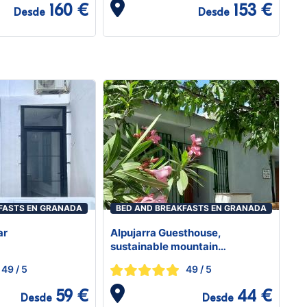
160 €
153 €
Desde
Desde
FASTS EN GRANADA
BED AND BREAKFASTS EN GRANADA
ar
Alpujarra Guesthouse,
sustainable mountain
accommodation at 1100m
49
/ 5
49
/ 5
above sealevel, 15 min from
spatown Lanjaron
59 €
44 €
Desde
Desde