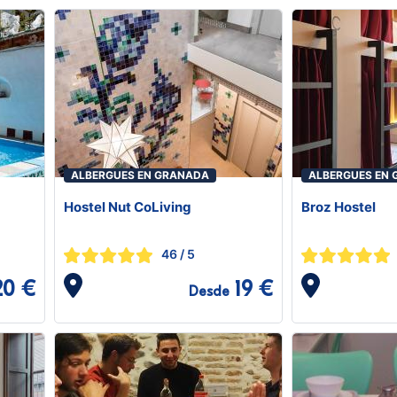
ALBERGUES EN GRANADA
ALBERGUES EN
Hostel Nut CoLiving
Broz Hostel
46
/ 5
20 €
19 €
Desde