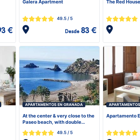
Galera Apartment
The Red Hous
49.5
/ 5
93 €
83 €
Desde
APARTAMENTOS EN GRANADA
APARTAMENTOS
At the center & very close to the
Apartamento E
Paseo beach, with double
garage, renovated and fully
49.5
/ 5
equipped apartment